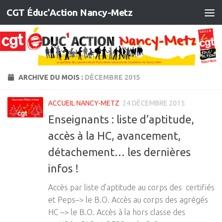
CGT Éduc'Action Nancy-Metz
Skip to content
ARCHIVE DU MOIS :
DÉCEMBRE 2015
ACCUEIL NANCY-METZ
24 DÉCEMBRE 2015
Enseignants : liste d’aptitude,
accès à la HC, avancement,
détachement… les dernières
infos !
Accès par liste d’aptitude au corps des certifiés
et Peps–> le B.O. Accès au corps des agrégés
HC –> le B.O. Accès à la hors classe des