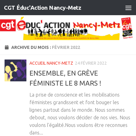
CGT Éduc'Action Nancy-Metz
Skip to content
ARCHIVE DU MOIS :
FÉVRIER 2022
ACCUEIL NANCY-METZ
24 FÉVRIER 2022
ENSEMBLE, EN GRÈVE
FÉMINISTE LE 8 MARS !
La prise de conscience et les mobilisations
féministes grandissent et font bouger les
lignes partout dans le monde. Nous sommes
debout, nous voulons décider de nos vies. Nous
voulons l’égalité.Nous voulons être reconnues
dans...