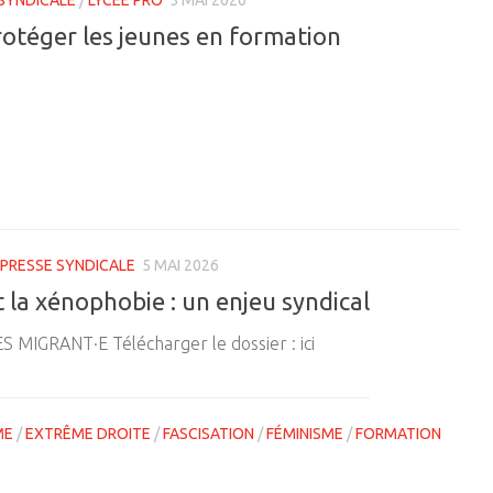
rotéger les jeunes en formation
PRESSE SYNDICALE
5 MAI 2026
t la xénophobie : un enjeu syndical
IGRANT·E Télécharger le dossier : ici
ME
/
EXTRÊME DROITE
/
FASCISATION
/
FÉMINISME
/
FORMATION