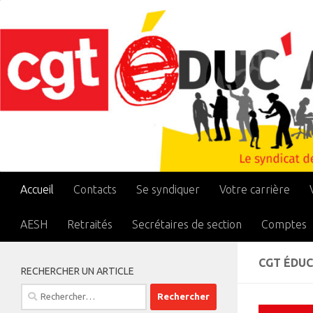
Skip to content
Accueil
Contacts
Se syndiquer
Votre carrière
AESH
Retraités
Secrétaires de section
Comptes
CGT ÉDU
RECHERCHER UN ARTICLE
Rechercher :