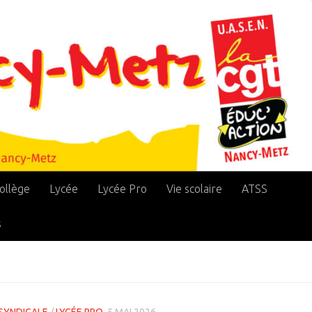
ollège
Lycée
Lycée Pro
Vie scolaire
ATSS
s
SYNDICALE
/
LYCÉE PRO
5 MAI 2026