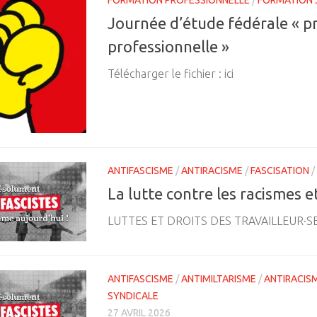
Journée d’étude fédérale « p
professionnelle »
Télécharger le fichier : ici
ANTIFASCISME
/
ANTIRACISME
/
FASCISATION
/
La lutte contre les racismes e
LUTTES ET DROITS DES TRAVAILLEUR·SES M
ANTIFASCISME
/
ANTIMILTARISME
/
ANTIRACIS
SYNDICALE
27 AVRIL 2026