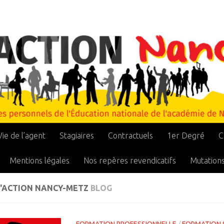
Vie de l’agent
Stagiaires
Contractuels
1er Degré
C
Mentions légales
Nos repères revendicatifs
Mutation
C'ACTION NANCY-METZ
BLOG
FORMATION PROFESSIONNELLE
/
FORMATION 