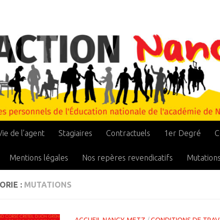
Vie de l’agent
Stagiaires
Contractuels
1er Degré
C
Mentions légales
Nos repères revendicatifs
Mutation
ORIE :
MUTATIONS
ACCUEIL NANCY-METZ
/
CONDITIONS DE TRAV