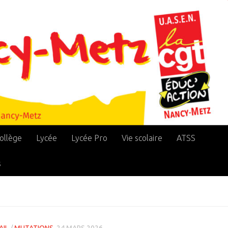
ollège
Lycée
Lycée Pro
Vie scolaire
ATSS
s
AIL
/
MUTATIONS
24 MARS 2026