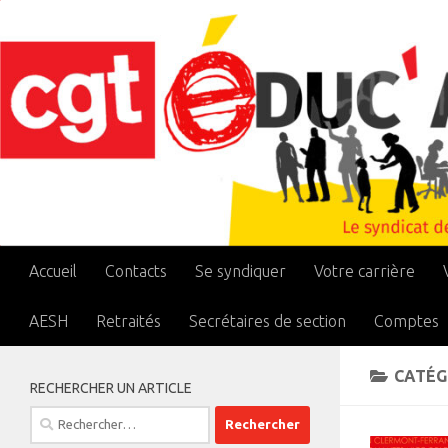
Skip to content
Accueil
Contacts
Se syndiquer
Votre carrière
AESH
Retraités
Secrétaires de section
Comptes
CATÉG
RECHERCHER UN ARTICLE
Rechercher :