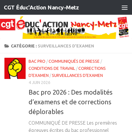
CGT Éduc'Action Nancy-Metz
Skip to content
CATÉGORIE :
SURVEILLANCES D’EXAMEN
BAC PRO
/
COMMUNIQUÉS DE PRESSE
/
CONDITIONS DE TRAVAIL
/
CORRECTIONS
D'EXAMEN
/
SURVEILLANCES D'EXAMEN
4 JUIN 2026
Bac pro 2026 : Des modalités
d’examens et de corrections
déplorables
COMMUNIQUÉ DE PRESSE Les premières
épreuves écrites du bac professionnel