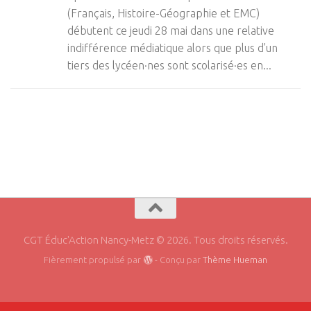
(Français, Histoire-Géographie et EMC)
débutent ce jeudi 28 mai dans une relative
indifférence médiatique alors que plus d’un
tiers des lycéen·nes sont scolarisé·es en...
CGT Éduc'Action Nancy-Metz © 2026. Tous droits réservés.
Fièrement propulsé par
- Conçu par
Thème Hueman