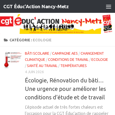
CGT Éduc'Action Nancy-Metz
Skip to content
CATÉGORIE :
ECOLOGIE
BÂTI SCOLAIRE
/
CAMPAGNE AES
/
CHANGEMENT
CLIMATIQUE
/
CONDITIONS DE TRAVAIL
/
ECOLOGIE
/
SANTÉ AU TRAVAIL
/
TEMPÉRATURES
4 JUIN 2026
Écologie, Rénovation du bâti…
Une urgence pour améliorer les
conditions d’étude et de travail
L’épisode actuel de très fortes chaleurs est
l’occasion pour la CGT Éduc’action de rappeler